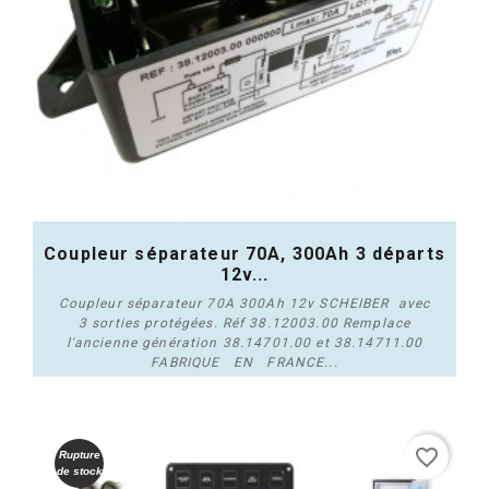
Coupleur séparateur 70A, 300Ah 3 départs
12v...
Coupleur séparateur 70A 300Ah 12v SCHEIBER avec
3 sorties protégées. Réf 38.12003.00 Remplace
l'ancienne génération 38.14701.00 et 38.14711.00
FABRIQUE EN FRANCE...
Acheter
favorite_border
Rupture
de stock