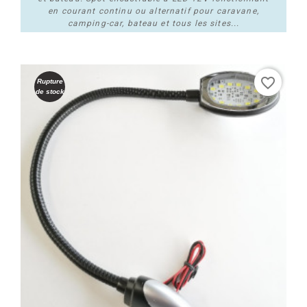
en courant continu ou alternatif pour caravane,
camping-car, bateau et tous les sites...
Acheter
favorite_border
Rupture
de stock