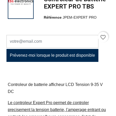
EXPERT PRO TBS
Référence
JPEM-EXPERT PRO
favorite_border
Prévenez-moi lorsque le produit est disponible
Controleur de batterie afficheur LCD Tension 9-35 V
DC
Le controleur Expert Pro permet de controler
precisement la tension batterie, l'amperage entrant ou