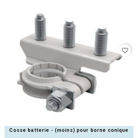
favorite_border
Cosse batterie - (moins) pour borne conique