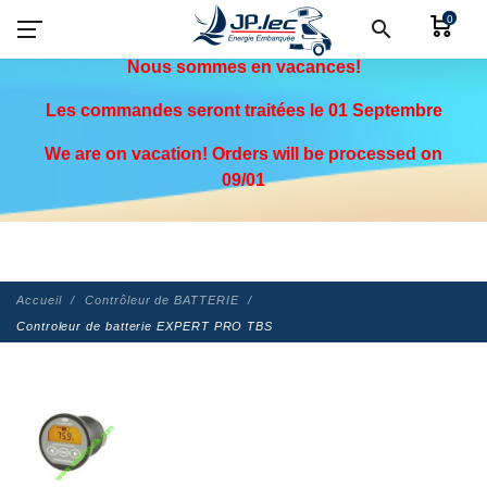
0
-
search
Nous sommes en vacances!
Les commandes seront traitées le 01 Septembre
We are on vacation! Orders will be processed on
09/01
Accueil
Contrôleur de BATTERIE
Controleur de batterie EXPERT PRO TBS